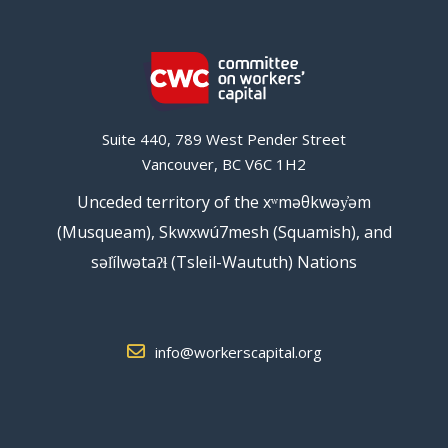
Suite 440, 789 West Pender Street
Vancouver, BC V6C 1H2
Unceded territory of the xʷməθkwəy̓əm
(Musqueam), Skwxwú7mesh (Squamish), and
səl̓ílwətaʔɬ (Tsleil-Waututh) Nations
info@workerscapital.org