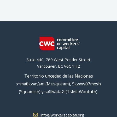
Suite 440, 789 West Pender Street
Vancouver, BC V6C 1H2
Territorio unceded de las Naciones
xʷməθkwəy̓əm (Musqueam), Skwxwú7mesh
(Squamish) y səl̓ílwətaʔɬ (Tsleil-Waututh).
info@workerscapital.org